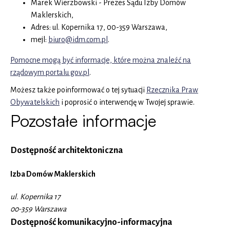
Marek Wierzbowski - Prezes Sądu Izby Domów
Maklerskich
,
Adres:
ul. Kopernika 17, 00-359 Warszawa
,
mejl:
biuro@idm.com.pl
.
Pomocne mogą być informacje, które można znaleźć na
rządowym portalu gov.pl
.
Możesz także poinformować o tej sytuacji
Rzecznika Praw
Obywatelskich
i poprosić o interwencję w Twojej sprawie.
Pozostałe informacje
Dostępność architektoniczna
Izba Domów Maklerskich
ul. Kopernika 17
00-359 Warszawa
Dostępność komunikacyjno-informacyjna